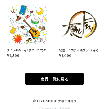
タイツキのYaji『僕のうた君のう
配信ライブ投げ銭プラン(備考欄
た/はじまり』1st single
に出演者名必須⚠️)
¥1,500
¥1,000
商品一覧に戻る
© LIVE SPACE 太陽と月灯り
Powered by