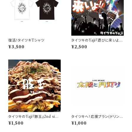
復活！タイツキTシャツ
タイツキのYaji『遊びに来いよ！』
2nd album
¥3,500
¥2,500
タイツキのYaji『豚玉』2nd sing
タイツキへ！応援プラン(ドリンク
le
チケット付き)
¥1,500
¥1,000