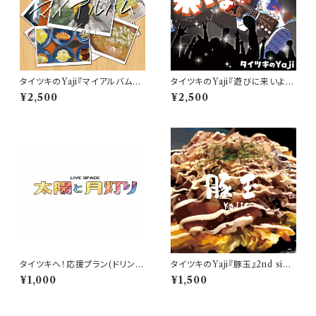
タイツキのYaji『マイアルバム』1
タイツキのYaji『遊びに来いよ！』
st album
2nd album
¥2,500
¥2,500
タイツキへ！応援プラン(ドリンク
タイツキのYaji『豚玉』2nd sing
チケット付き)
le
¥1,000
¥1,500