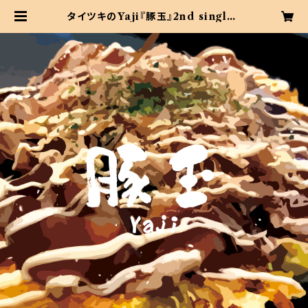
タイツキのYaji『豚玉』2nd single |
LIVE SPACE 太陽と月灯り