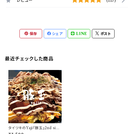
レビュー
(117)
保存
シェア
LINE
ポスト
最近チェックした商品
タイツキのYaji『豚玉』2nd sing
le