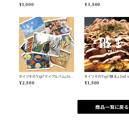
出演者名必須⚠️)
¥1,000
¥3,500
タイツキのYaji『マイアルバム』1st
タイツキのYaji『豚玉』2nd s
album
¥2,500
¥1,500
商品一覧に戻る