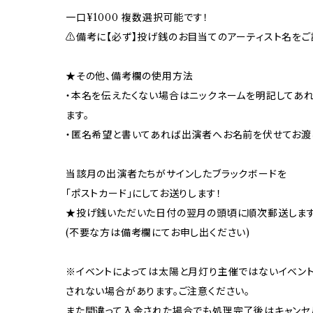
一口¥1000 複数選択可能です！
⚠️備考に【必ず】投げ銭のお目当てのアーティスト名をご
★その他、備考欄の使用方法
・本名を伝えたくない場合はニックネームを明記してあ
ます。
・匿名希望と書いてあれば出演者へお名前を伏せてお渡
当該月の出演者たちがサインしたブラックボードを
「ポストカード」にしてお送りします！
★投げ銭いただいた日付の翌月の頭頃に順次郵送します
(不要な方は備考欄にてお申し出ください)
※イベントによっては太陽と月灯り主催ではないイベン
されない場合があります。ご注意ください。
また間違って入金された場合でも処理完了後はキャンセ